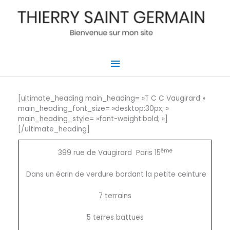
Aller
au
contenu
Menu
principal
[ultimate_heading main_heading= »T C C Vaugirard »
main_heading_font_size= »desktop:30px; »
main_heading_style= »font-weight:bold; »]
[/ultimate_heading]
ème
399 rue de Vaugirard Paris 15
Dans un écrin de verdure bordant la petite ceinture
7 terrains
5 terres battues