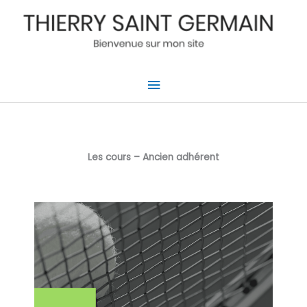
Aller
au
contenu
Menu
principal
Les cours – Ancien adhérent