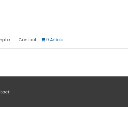
mpte
Contact
0 Article
tact