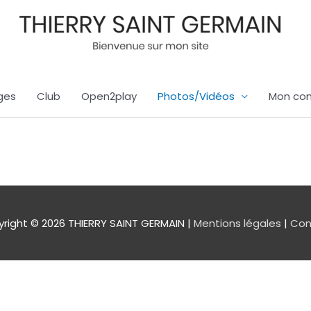
ges
Club
Open2play
Photos/Vidéos
Mon co
right © 2026
THIERRY SAINT GERMAIN
|
Mentions légales
|
Con