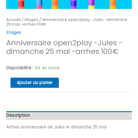
Accueil
/
Stages
/ Anniversaire open2play -Jules -dimanche
25 mai -arrhes 100€
Stages
Anniversaire open2play -Jules -
dimanche 25 mai -arrhes 100€
Disponibilité :
94 en stock
quantité
Ajouter au panier
de
Anniversaire
open2play
-
Jules
-
dimanche
Description
25
mai
-
Arrhes anniversaire de Jules le dimanche 25 mai
arrhes
100€