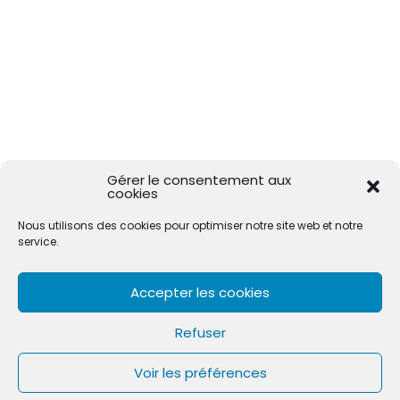
Gérer le consentement aux
cookies
Nous utilisons des cookies pour optimiser notre site web et notre
service.
Accepter les cookies
Refuser
Copyright © 2026
THIERRY SAINT GERMAIN
|
Mentions légales
Voir les préférences
|
Contact