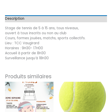
tennis
été
du
22
au
Description
26
juin
Stage de tennis de 5 à 15 ans, tous niveaux,
ouvert à tous inscrits ou non au club
Cours, formes jouées, matchs, sports collectifs.
Lieu : TCC Vaugirard
Horaires : 9H30- 17H00
Accueil à partir de 8H30
Surveillance jusqu’à 18H30
Produits similaires