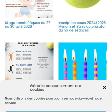
Stage tennis Pâques du 27
Inscription cours 2024/2025
au 30 avril 2026
Myriam et Yanis au prorata
du nb de séances
Gérer le consentement aux
cookies
STAGE TENNIS FEVRIER 2026
Anniversaire open2play -
Nous utilisons des cookies pour optimiser notre site web et notre
DU 23 AU 27 FEVRIER
Jules -dimanche 25 mai -
arrhes 100€
service.